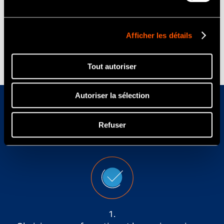
vont nous aider à améliorer notre
pratique quotidienne au cabinet.
Afficher les détails
Tout autoriser
Autoriser la sélection
Refuser
Comment m’inscrire ?
1.