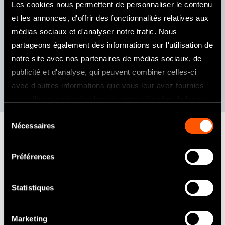
Les cookies nous permettent de personnaliser le contenu
TARIF
GROUPE
et les annonces, d'offrir des fonctionnalités relatives aux
médias sociaux et d'analyser notre trafic. Nous
125€
12
partageons également des informations sur l'utilisation de
notre site avec nos partenaires de médias sociaux, de
12 personnes
publicité et d'analyse, qui peuvent combiner celles-ci
avec d'autres informations que vous leur avez fournies
ou qu'ils ont collectées lors de votre utilisation de leurs
services.
Sélection
Nécessaires
du
Les retours de nos participants :
consentement
Préférences
Statistiques
Nous avons beaucoup apprécié
cette formation. Tous les conseils
Marketing